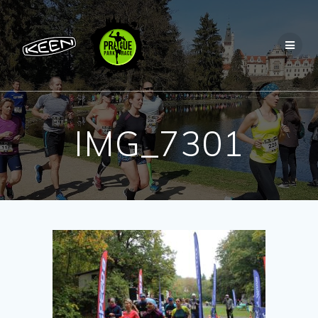
Přeskočit
na
obsah
IMG_7301