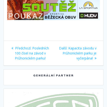
Navigace
Předchozí
Další
Předchozí:
Posledních
Další:
Kapacita závodu v
pro
příspěvek:
příspěvek:
100 čísel na závod v
Průhonickém parku je
Průhonickém parku!
vyčerpána!
příspěvek
GENERÁLNÍ PARTNER