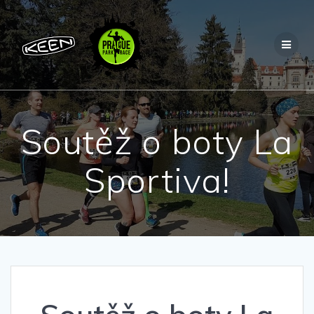
Přeskočit
na
obsah
Soutěž o boty La
Sportiva!