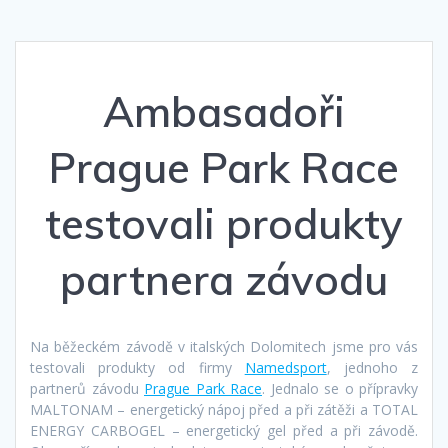
Ambasadoři
Prague Park Race
testovali produkty
partnera závodu
Na běžeckém závodě v italských Dolomitech jsme pro vás
testovali produkty od firmy
Namedsport
, jednoho z
partnerů závodu
Prague Park Race
. Jednalo se o přípravky
MALTONAM – energetický nápoj před a při zátěži a TOTAL
ENERGY CARBOGEL – energetický gel před a při závodě.