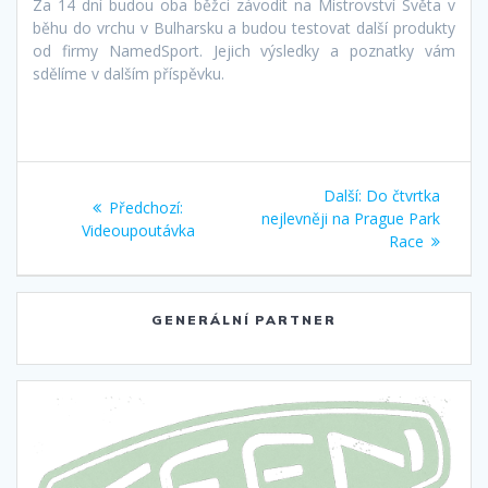
Za 14 dní budou oba běžci závodit na Mistrovství Světa v
běhu do vrchu v Bulharsku a budou testovat další produkty
od firmy NamedSport. Jejich výsledky a poznatky vám
sdělíme v dalším příspěvku.
Navigace
Další
Další:
Do čtvrtka
Předchozí
Předchozí:
pro
příspěvek:
nejlevněji na Prague Park
příspěvek:
Videoupoutávka
Race
příspěvek
GENERÁLNÍ PARTNER