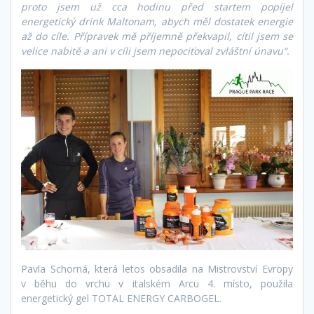
proto jsem už cca hodinu před startem popíjel
energetický drink Maltonam, abych měl dostatek energie
až do cíle. Přípravek mě příjemně překvapil, cítil jsem se
velice nabitě a ani v cíli jsem nepociťoval zvláštní únavu“.
Pavla Schorná, která letos obsadila na Mistrovství Evropy
v běhu do vrchu v italském Arcu 4. místo, použila
energetický gel TOTAL ENERGY CARBOGEL.