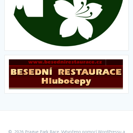
© 2026 Prague Park Race. Vytvořeno pomocí WordPressu a