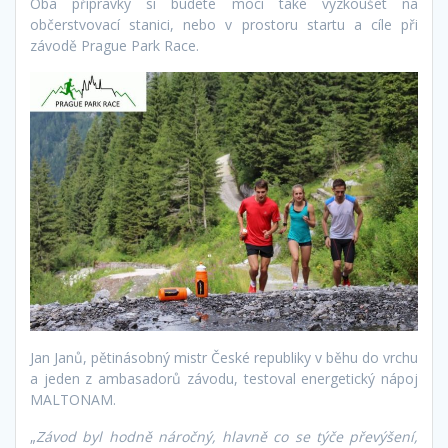
Oba přípravky si budete moci také vyzkoušet na
občerstvovací stanici, nebo v prostoru startu a cíle při
závodě Prague Park Race.
Jan Janů, pětinásobný mistr České republiky v běhu do vrchu
a jeden z ambasadorů závodu, testoval energetický nápoj
MALTONAM.
„
Závod byl hodně náročný, hlavně co se týče převýšení,