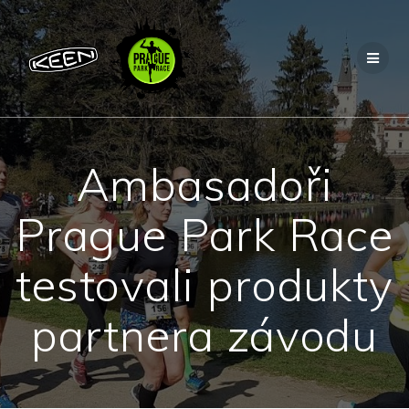
Přeskočit
na
obsah
Ambasadoři
Prague Park Race
testovali produkty
partnera závodu