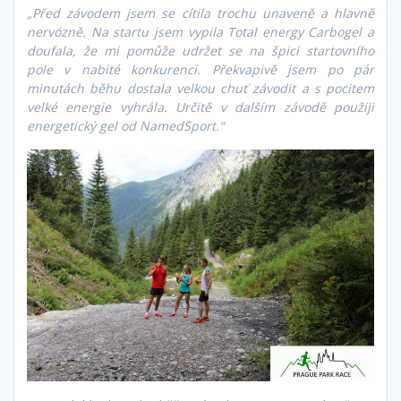
„Před závodem jsem se cítila trochu unaveně a hlavně
nervózně. Na startu jsem vypila Total energy Carbogel a
doufala, že mi pomůže udržet se na špici startovního
pole v nabité konkurenci. Překvapivě jsem po pár
minutách běhu dostala velkou chuť závodit a s pocitem
velké energie vyhrála. Určitě v dalším závodě použiji
energetický gel od NamedSport.“